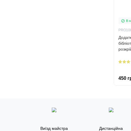
В н
PRO10
Додат
бібліо
розкрі
450 г
Виїзд майстра
Дистанційна