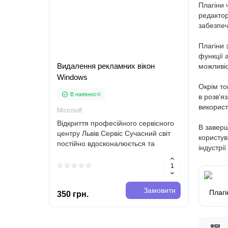
Плагіни 
редактор
забезпеч
Плагіни 
функції 
Видалення рекламних вікон
Налаш
можливіс
Windows
Окрім то
В наявності
В н
в розв'я
використ
Microsoft
LvivSer
Відкриття професійного сервісного
Львів 
В заверш
центру Львів Сервіс Сучасний світ
іншим
користув
постійно вдосконалюється та
Прийн
індустрі
розвивається. Від комп'ютерів
Налашт
залежать основні справи та
завдан
забезпечення роботи багатьох сфер
працюв
життя. Тому,..
це зая
Замовити
Плагі
350 грн.
300 г