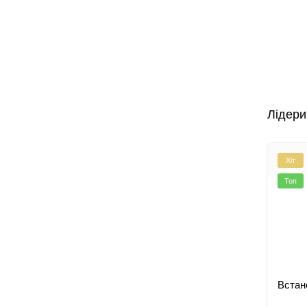
Лідери
Хіт
Топ
Встан