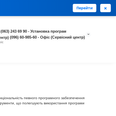
0
0
Особистий кабінет
грн.
нська
RU
×
Перейти
(063) 243 69 90 - Установка програм
(096) 60-985-60 - Офіс (Сервісний центр)
фіс
нкціональність певного програмного забезпечення
струменти, що полегшують використання програми
Топ