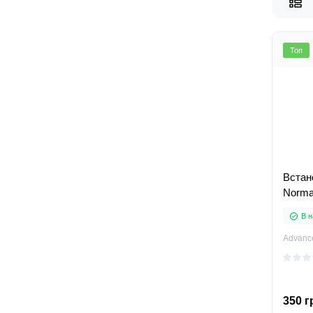
Топ
Встан
Normal
В н
Advanc
350 г