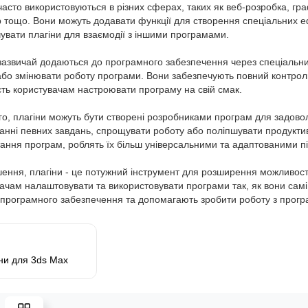
часто використовуються в різних сферах, таких як веб-розробка, гр
 тощо. Вони можуть додавати функції для створення спеціальних еф
увати плагіни для взаємодії з іншими програмами.
зазвичай додаються до програмного забезпечення через спеціальни
або змінювати роботу програми. Вони забезпечують повний контро
тування Google Drive
Віддалене налаштування но
ть користувачам настроювати програму на свій смак.
го, плагіни можуть бути створені розробниками програм для задово
аявності
В наявності
занні певних завдань, спрощувати роботу або поліпшувати продуктивн
ання програм, роблять їх більш універсальними та адаптованими під
vice
LvivService
Сервіс - наші переваги над
Віддалене налаштування ноут
ення, плагіни - це потужний інструмент для розширення можливос
и сервісними центрами
стало досить популярним се
ачам налаштовувати та використовувати програми так, як вони сам
ято вважати, що
користувачів комп’ютерів ост
ї програмного забезпечення та допомагають зробити роботу з прог
ування Google Drive - це
часом. За допомогою цієї пос
ня для тих, хто знає, як
вам не потрібно відвідувати
ати з веб-сервісами. Взагалі,
сервісний центр, або запрош
ва правдива, п..
майстра д..
Замовити
Зам
ни для 3ds Max
рн.
450 грн.