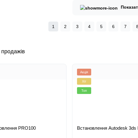
Показа
1
2
3
4
5
6
7
 продажів
Акція
Хіт
Топ
овлення PRO100
Встановлення Autodesk 3ds