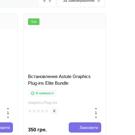
8
За замовчуванням
Топ
Встановлення Astute Graphics
Plug-ins Elite Bundle
В наявності
Graphics Plug-ins
0
овити
Замовити
350 грн.