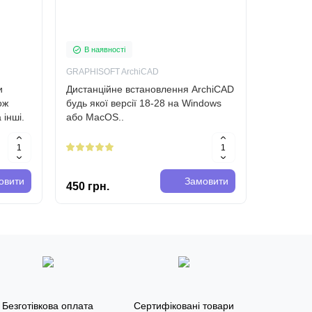
Встановл
В наявності
В наяв
GRAPHISOFT ArchiCAD
Microsoft O
и
Дистанційне встановлення ArchiCAD
Встановл
ож
будь якої версії 18-28 на Windows
для Wind
 інші.
або MacOS..
овити
Замовити
450 грн.
350 грн
Безготівкова оплата
Сертифіковані товари