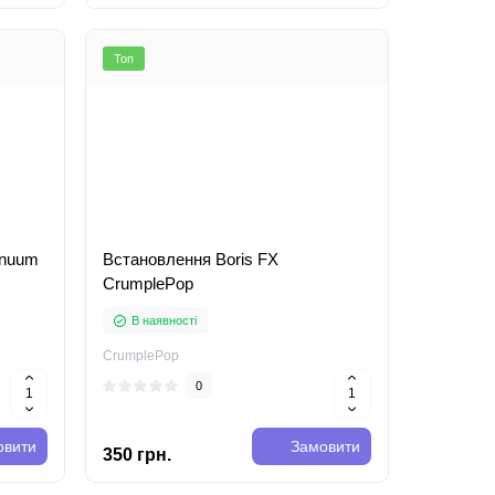
Топ
inuum
Встановлення Boris FX
CrumplePop
В наявності
CrumplePop
0
овити
Замовити
350 грн.