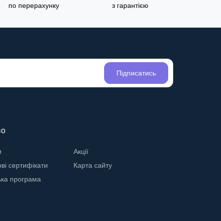
по перерахунку
з гарантією
Підписатись
во
и
Акції
ві сертифікати
Карта сайту
ька програма