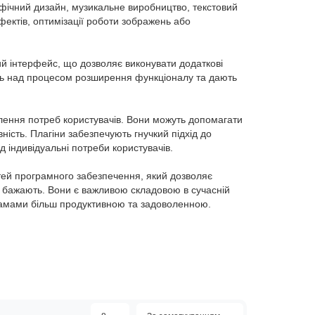
афічний дизайн, музикальне виробництво, текстовий
ектів, оптимізації роботи зображень або
й інтерфейс, що дозволяє виконувати додаткові
ль над процесом розширення функціоналу та дають
утбука
Встановлення програм на
MacBook
лення потреб користувачів. Вони можуть допомагати
В наявності
ість. Плагіни забезпечують гнучкий підхід до
 індивідуальні потреби користувачів.
MacBook software
буків
Встановлення програм на MacBook
тей програмного забезпечення, який дозволяє
ред
в сервісному центрі "Львів
і бажають. Вони є важливою складовою в сучасній
аннім
Сервіс"ВступУ сервісному центрі
рамами більш продуктивною та задоволенною.
луги
"Львів Сервіс" ми розуміємо,
наскільки важливим є встановлення
увати
програм на ваш MacBook. Для
багатьох користува..
овити
Замовити
450 грн.