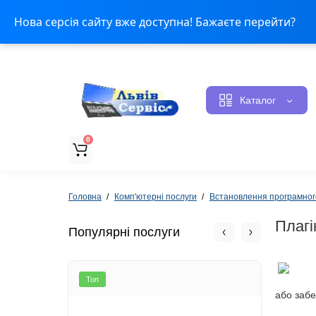
Оплата і доставка
Контакти
Статус ремонту
Н
Нова серсія сайту вже доступна! Бажаєте перейти?
Каталог
0
Головна
Комп'ютерні послуги
Встановлення програмног
Плагі
Популярні послуги
Топ
Топ
або забе