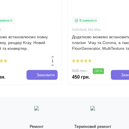
аявності
В наявності
0
Autodesk 3ds Max
ково встановлюємо повну
Додатково можемо встановит
теку, рендер Kray, Новий
плагіни Vray та Corona, а так
й та конвертер..
FloorGenerator, MultiTexture та
Встановлення відбувається
дистанційно..
500 грн.
-10 %
Замовити
Зам
рн.
450 грн.
Ремонт
Терміновий ремонт