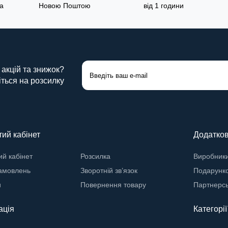
а
Новою Поштою
від 1 години
 акцій та знижок?
ться на розсилку
ий кабінет
Додатко
й кабінет
Розсилка
Виробник
замовлень
Зворотній зв’язок
Подарунко
и
Повернення товару
Партнерс
ація
Категорії