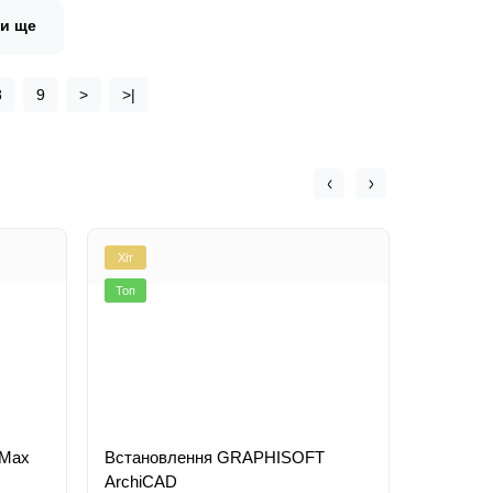
ти ще
8
9
>
>|
Хіт
Хіт
Топ
Топ
 Max
Встановлення GRAPHISOFT
ArchiCAD