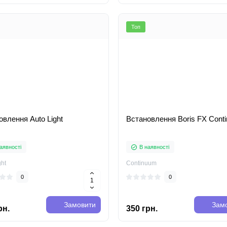
Топ
овлення Auto Light
Встановлення Boris FX Cont
аявності
В наявності
ght
Continuum
0
0
Замовити
Зам
рн.
350 грн.