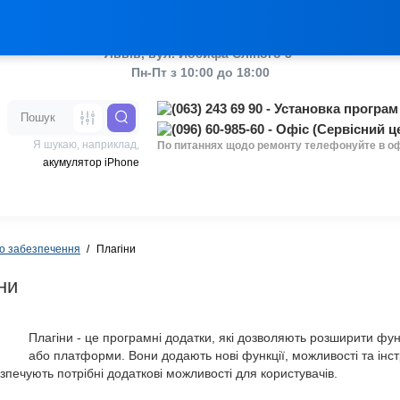
аш ТікТок
Украї
Львів, вул. Йосифа Сліпого 3 
Пн-Пт з 10:00 до 18:00
Я шукаю, наприклад,
По питаннях щодо ремонту телефонуйте в о
акумулятор iPhone
о забезпечення
Плагіни
ни
Плагіни - це програмні додатки, які дозволяють розширити фу
або платформи. Вони додають нові функції, можливості та ін
Топ
зпечують потрібні додаткові можливості для користувачів.