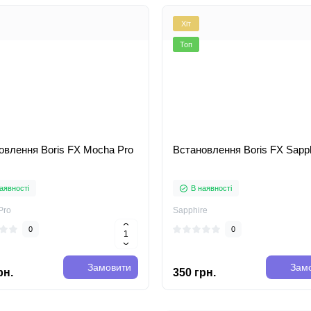
Хіт
Топ
овлення Boris FX Mocha Pro
Встановлення Boris FX Sapph
аявності
В наявності
Pro
Sapphire
0
0
Замовити
Зам
рн.
350 грн.