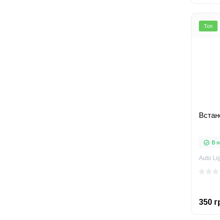
Топ
Встан
В н
Auto Li
350 г