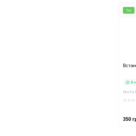
Топ
Встан
В н
Mocha 
350 г